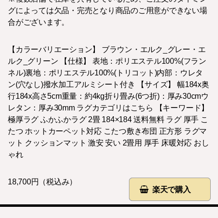
グによっては欠品・完売となり商品のご用意ができない場
合がございます。
【カラーバリエーション】 ブラウン・エルク_グレー・エ
ルク_グリーン 【仕様】 表地：ポリエステル100%(フラン
ネル)裏地：ポリエステル100%(トリコット)内部：ウレタ
ン(穴なし)撥水加工アルミシート付き 【サイズ】 幅184x奥
行184x高さ5cm重量：約4kg折り畳み(6つ折)：厚み30cmウ
レタン：厚み30mm ラグカテゴリはこちら 【キーワード】
極厚ラグ ふかふかラグ 2畳 184×184 送料無料 ラグ 厚手 こ
たつ ホットカーペット対応 こたつ敷き布団 正方形 ラグマ
ット クッションマット 激安 安い 2畳用 厚手 床暖対応 おし
ゃれ
18,700円（税込み）
楽天で購入