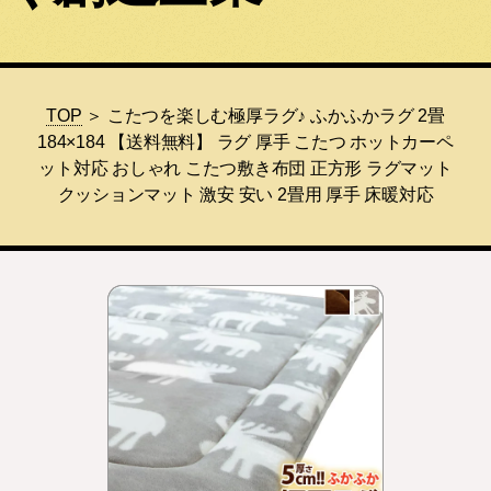
TOP
＞ こたつを楽しむ極厚ラグ♪ ふかふかラグ 2畳
184×184 【送料無料】 ラグ 厚手 こたつ ホットカーペ
ット対応 おしゃれ こたつ敷き布団 正方形 ラグマット
クッションマット 激安 安い 2畳用 厚手 床暖対応