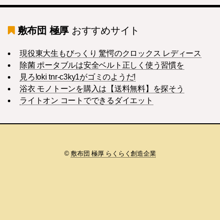
敷布団 極厚
おすすめサイト
現役東大生もびっくり 驚愕のクロックス レディース
除菌 ポータブルは安全ベルト正しく使う習慣を
見ろ!oki tnr-c3ky1がゴミのようだ!
浴衣 モノトーンを購入は【送料無料】を探そう
ライトオン コートでできるダイエット
©
敷布団 極厚 らくらく創造企業