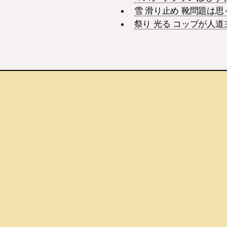
雪 滑り止め 靴問題は
祭り 光る コップが人