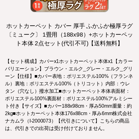
ホットカーペット カバー 厚手 ふかふか極厚ラグ
〔ミューク〕 1畳用（188x98）+ホットカーペッ
ト本体 2点セット(代引不可)【送料無料】
【セット構成】カバーx1ホットカーペット本体x1【カラー
バリエーション】ブラウン・エルク_グレー・エルク_グリ
ーン【仕様】■カバー表地：ポリエステル100%（フランネ
ル）裏地：ポリエステル100%（トリコット）内部：ウレ
タン（穴なし）撥水加工■ホットカーペット本体表面材：
ポリエステル100%裏面材：ポリエステル100%アルミシー
ト付き【サイズ】■カバー188x98cm・厚み50mm重量：約
2kg■ホットカーペット本体176x88cm・厚み6mm株式会社
ナカムラ（I-2000073）【代引きについて】こちらの商品
は、代引きでの出荷は受け付けておりません。